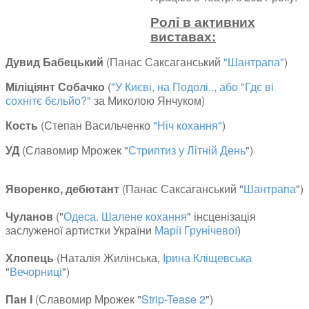
Ролі в активних
виставах:
Дувид Бабецький
(Панас Саксаганський
"Шантрапа"
)
Міліціянт Собачко
(
"У Києві, на Подолі.., або "Гдє ві
сохнітє бєльйо?"
за Миколою Янчуком)
Кость
(Степан Васильченко
"Ніч кохання"
)
УД
(Славомир Мрожек "
Стриптиз у Літній День
")
Яворенко, дебютант
(Панас Саксаганський "
Шантрапа
")
Чуланов
("
Одеса. Шалене кохання
" інсценізація
заслуженої артистки України
Марії Грунічевої
)
Хлопець
(Наталія Жилінська,
Ірина Кліщевська
"
Вечорниці
")
Пан І
(Славомир Мрожек "
Strip-Tease 2
")