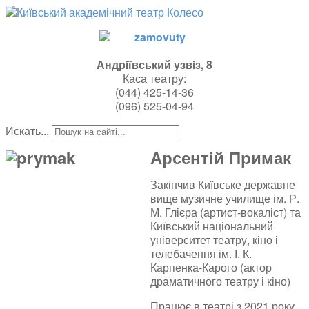
Андрiївський узвiз, 8
Каса театру:
(044)
425-14-36
(096) 525-04-94
Искать...
Арсентій Примак
Закінчив Київське державне
вище музичне училище ім. Р.
М. Глієра (артист-вокаліст) та
Київський національний
університет театру, кіно і
телебачення ім. І. К.
Карпенка-Карого (актор
драматичного театру і кіно)
Працює в театрі з 2021 року.