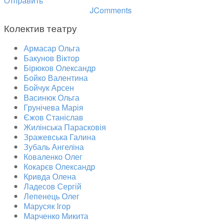
Отправить
JComments
Колектив театру
Армасар Ольга
Бакунов Віктор
Бірюков Олександр
Бойко Валентина
Бойчук Арсен
Васинюк Ольга
Грунічева Марія
Єжов Станіслав
Жилінська Парасковія
Зражевська Галина
Зубаль Ангеліна
Коваленко Олег
Кокарєв Олександр
Кривда Олена
Ладесов Сергій
Лепенець Олег
Марусяк Ігор
Марченко Микита