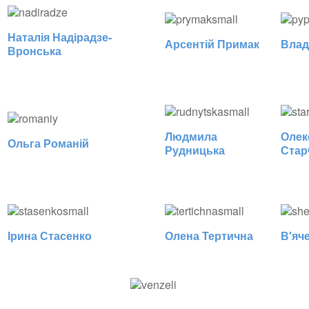
Наталія Надірадзе-
Арсентій Примак
Влад
Вронська
Людмила
Олек
Ольга Романій
Рудницька
Стар
Ірина Стасенко
Олена Тертична
В'яч