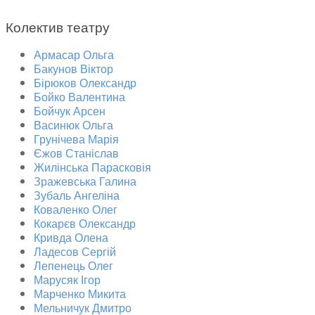
Колектив театру
Армасар Ольга
Бакунов Віктор
Бірюков Олександр
Бойко Валентина
Бойчук Арсен
Васинюк Ольга
Грунічева Марія
Єжов Станіслав
Жилінська Парасковія
Зражевська Галина
Зубаль Ангеліна
Коваленко Олег
Кокарєв Олександр
Кривда Олена
Ладесов Сергій
Лепенець Олег
Марусяк Ігор
Марченко Микита
Мельничук Дмитро