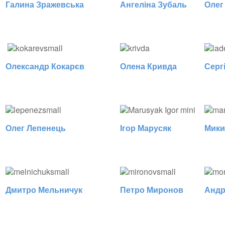
Галина Зражевська
Ангеліна Зубаль
Олег
Олександр Кокарєв
Олена Кривда
Серг
Олег Лепенець
Ігор Марусяк
Мики
Дмитро Мельничук
Петро Миронов
Андр