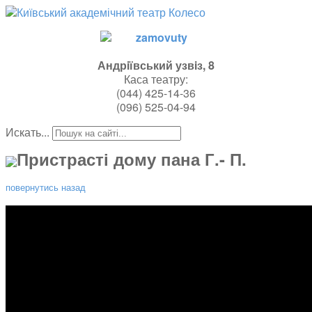
Андрiївський узвiз, 8
Каса театру:
(044)
425-14-36
(096) 525-04-94
Искать...
Пристрасті дому пана Г.- П.
повернутись назад