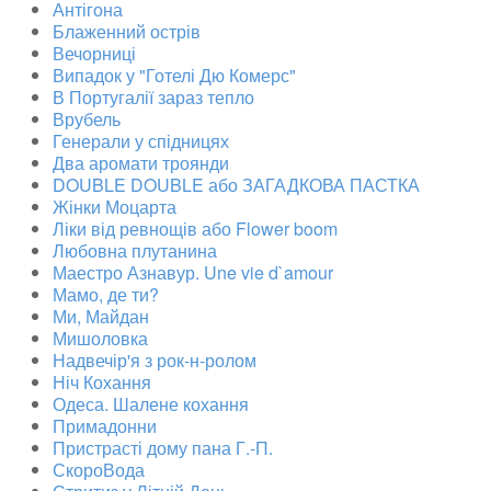
Антігона
Блаженний острів
Вечорниці
Випадок у "Готелі Дю Комерс"
В Португалії зараз тепло
Врубель
Генерали у спідницях
Два аромати троянди
DOUBLE DOUBLE або ЗАГАДКОВА ПАСТКА
Жінки Моцарта
Ліки від ревнощів або Flower boom
Любовна плутанина
Маестро Азнавур. Une vie d`amour
Мамо, де ти?
Ми, Майдан
Мишоловка
Надвечір'я з рок-н-ролом
Ніч Кохання
Одеса. Шалене кохання
Примадонни
Пристрасті дому пана Г.-П.
СкороВода