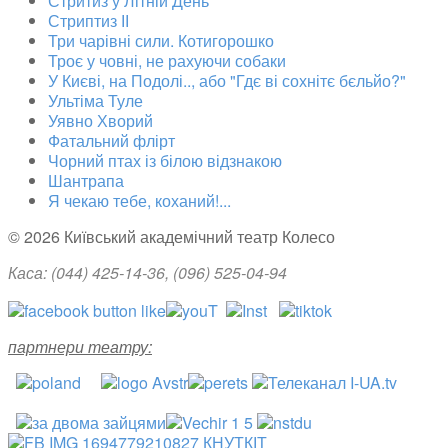
Стритиз у Літній День
Стриптиз ІІ
Три чарівні сили. Котигорошко
Троє у човні, не рахуючи собаки
У Києві, на Подолі.., або "Гдє ві сохнітє бєльйо?"
Ультіма Туле
Уявно Хворий
Фатальний флірт
Чорний птах із білою відзнакою
Шантрапа
Я чекаю тебе, коханий!...
© 2026 Київський академічний театр Колесо
Каса: (044)
425-14-36
, (096) 525-04-94
партнери театру: