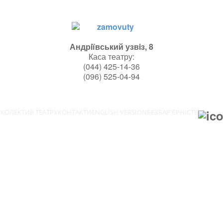
Андрiївський узвiз, 8
Каса театру:
(044)
425-14-36
(096) 525-04-94
И
КОЛЕКТИВ ТЕАТРУ
КОНТАКТИ
ENGLISH VERSION
БЕЗБАР'ЄРНІСТЬ