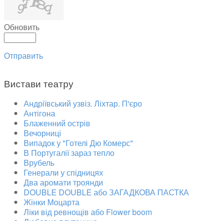
Обновить
Отправить
Вистави театру
Андріївський узвіз. Ліхтар. П'єро
Антігона
Блаженний острів
Вечорниці
Випадок у "Готелі Дю Комерс"
В Португалії зараз тепло
Врубель
Генерали у спідницях
Два аромати троянди
DOUBLE DOUBLE або ЗАГАДКОВА ПАСТКА
Жінки Моцарта
Ліки від ревнощів або Flower boom