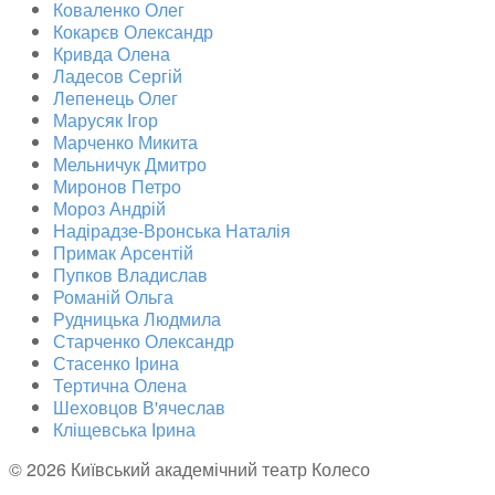
Коваленко Олег
Кокарєв Олександр
Кривда Олена
Ладесов Сергій
Лепенець Олег
Марусяк Ігор
Марченко Микита
Мельничук Дмитро
Миронов Петро
Мороз Андрій
Надірадзе-Вронська Наталія
Примак Арсентій
Пупков Владислав
Романій Ольга
Рудницька Людмила
Старченко Олександр
Стасенко Ірина
Тертична Олена
Шеховцов В'ячеслав
Кліщевська Ірина
© 2026 Київський академічний театр Колесо