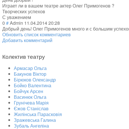
Играет ли в вашем театре актер Олег Примогенов ?
Творческих успехов
С уважением
0
#
Admin
11.04.2014 20:28
Добрый день! Олег Примогенов много и с большим успехом
Обновить список комментариев
Добавить комментарий
Колектив театру
Армасар Ольга
Бакунов Віктор
Бірюков Олександр
Бойко Валентина
Бойчук Арсен
Васинюк Ольга
Грунічева Марія
Єжов Станіслав
Жилінська Парасковія
Зражевська Галина
Зубаль Ангеліна