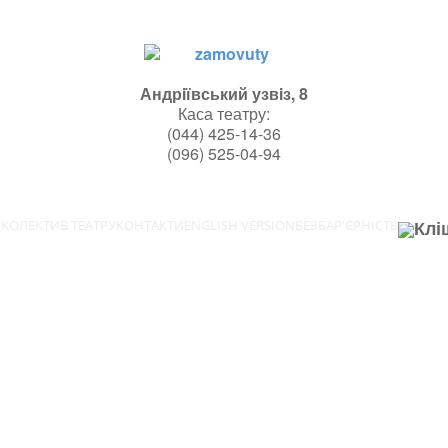
Андрiївський узвiз, 8
Каса театру:
(044)
425-14-36
(096) 525-04-94
Клі
И
КОЛЕКТИВ ТЕАТРУ
КОНТАКТИ
ENGLISH VERSION
БЕЗБАР'ЄРНІСТЬ