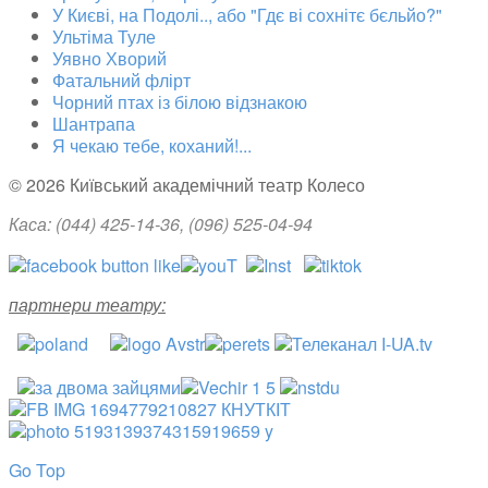
У Києві, на Подолі.., або "Гдє ві сохнітє бєльйо?"
Ультіма Туле
Уявно Хворий
Фатальний флірт
Чорний птах із білою відзнакою
Шантрапа
Я чекаю тебе, коханий!...
© 2026 Київський академічний театр Колесо
Каса: (044)
425-14-36
, (096) 525-04-94
партнери театру:
Go Top