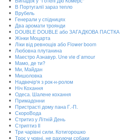
Випадок у "Готелі Дю Комерс"
В Португалії зараз тепло
Врубель
Генерали у спідницях
Два аромати троянди
DOUBLE DOUBLE або ЗАГАДКОВА ПАСТКА
Жінки Моцарта
Ліки від ревнощів або Flower boom
Любовна плутанина
Маестро Азнавур. Une vie d`amour
Мамо, де ти?
Ми, Майдан
Мишоловка
Надвечір'я з рок-н-ролом
Ніч Кохання
Одеса. Шалене кохання
Примадонни
Пристрасті дому пана Г.-П.
СкороВода
Стритиз у Літній День
Стриптиз ІІ
Три чарівні сили. Котигорошко
Троє у човні, не рахуючи собаки