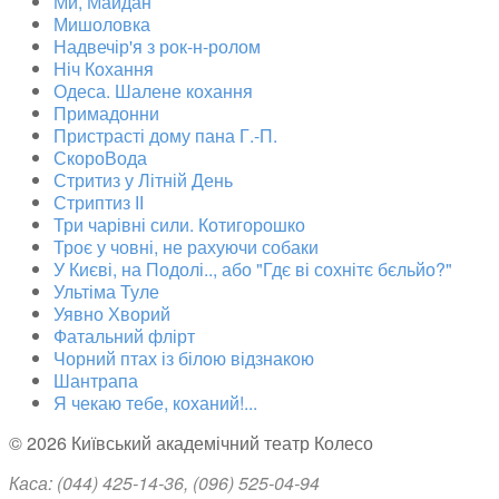
Ми, Майдан
Мишоловка
Надвечір'я з рок-н-ролом
Ніч Кохання
Одеса. Шалене кохання
Примадонни
Пристрасті дому пана Г.-П.
СкороВода
Стритиз у Літній День
Стриптиз ІІ
Три чарівні сили. Котигорошко
Троє у човні, не рахуючи собаки
У Києві, на Подолі.., або "Гдє ві сохнітє бєльйо?"
Ультіма Туле
Уявно Хворий
Фатальний флірт
Чорний птах із білою відзнакою
Шантрапа
Я чекаю тебе, коханий!...
© 2026 Київський академічний театр Колесо
Каса: (044)
425-14-36
, (096) 525-04-94