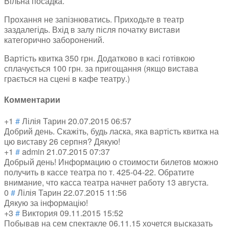
Вільна посадка.
Прохання не запізнюватись. Приходьте в театр
заздалегідь. Вхід в залу після початку вистави
категорично заборонений.
Вартість квитка 350 грн. Додатково в касі готівкою
сплачується 100 грн. за пригощання (якщо вистава
грається на сцені в кафе театру.)
Комментарии
+1
#
Лілія Тарин
20.07.2015 06:57
Добрий день. Скажіть, будь ласка, яка вартість квитка на
цю виставу 26 серпня? Дякую!
+1
#
admin
21.07.2015 07:37
Добрый день! Информацию о стоимости билетов можно
получить в кассе театра по т. 425-04-22. Обратите
внимание, что касса театра начнет работу 13 августа.
0
#
Лілія Тарин
22.07.2015 11:56
Дякую за інформацію!
+3
#
Виктория
09.11.2015 15:52
Побывав на сем спектакле 06.11.15 хочется высказать