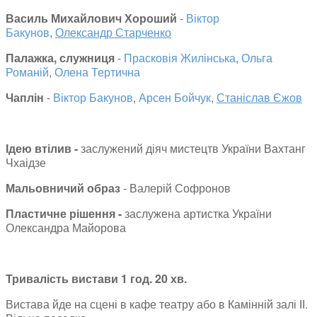
Василь Михайлович Хороший
-
Віктор
Бакунов
,
Олександр Старченко
Палажка, служниця
-
Прасковія Жилінська
,
Ольга
Романій
,
Олена Тертична
Чаплін
-
Віктор Бакунов
,
Арсен Бойчук
,
Станіслав Єжов
Ідею втілив -
заслужений діяч мистецтв України Вахтанг
Чхаідзе
Мальовничий образ
- Валерій Софронов
Пластичне рішення -
заслужена артистка України
Олександра Майорова
Тривалість вистави 1 год. 20 хв.
Вистава йде на сцені в кафе театру або в Камінній залі ІІ.