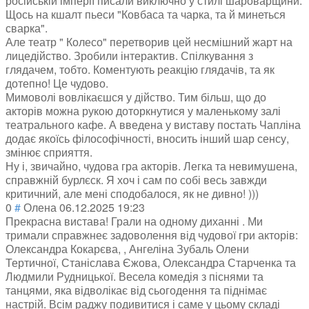
російській імперії писали виключно у стилі шароварщини.
Щось на кшалт пьеси "Ковбаса та чарка, та й минеться
сварка".
Але театр " Колесо" перетворив цей несмішний жарт на
лицедійство. Зробили інтерактив. Спілкування з
глядачем, тобто. Коментують реакцію глядачів, та як
дотепно! Це чудово.
Мимоволі вовлікаєшся у дійство. Тим більш, що до
акторів можна рукою доторкнутися у маленькому залі
театрального кафе. А введена у виставу постать Чапліна
додає якоїсь філософічності, вносить інший шар сенсу,
змінює сприяття.
Ну і, звичайно, чудова гра акторів. Легка та невимушена,
справжній бурлєск. Я хоч і сам по собі весь завжди
критичний, але мені сподобалося, як не дивно! )))
0
#
Олена
06.12.2025 19:23
Прекрасна вистава! Грали на одному диханні . Ми
тримали справжнеє задоволення від чудової гри акторів:
Олександра Кокарєва, , Ангеліна Зубаль Олени
Тертичної, Станіслава Єжова, Олександра Старченка та
Людмили Рудницької. Весела комедія з піснями та
танцями, яка відволікає від сьогодення та піднімає
настрій. Всім раджу подивитися і саме у цьому складі