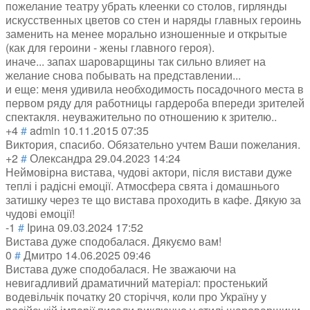
пожелание театру убрать клеенки со столов, гирлянды
искусственных цветов со стен и наряды главных героинь
заменить на менее морально изношенные и открытые
(как для героини - жены главного героя).
иначе... запах шароварщины так сильно влияет на
желание снова побывать на представлении...
и еще: меня удивила необходимость посадочного места в
первом ряду для работницы гардероба впереди зрителей
спектакля. неуважительно по отношению к зрителю..
+4
#
admin
10.11.2015 07:35
Виктория, спасибо. Обязательно учтем Ваши пожелания.
+2
#
Олександра
29.04.2023 14:24
Неймовірна вистава, чудові актори, після вистави дуже
теплі і радісні емоції. Атмосфера свята і домашнього
затишку через те що вистава проходить в кафе. Дякую за
чудові емоції!
-1
#
Ірина
09.03.2024 17:52
Вистава дуже сподобалася. Дякуємо вам!
0
#
Дмитро
14.06.2025 09:46
Вистава дуже сподобалася. Не зважаючи на
невигадливий драматичний матеріал: простенький
водевільчік початку 20 сторіччя, коли про Україну у