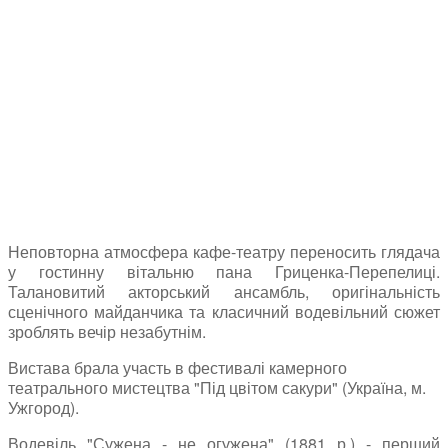
Неповторна атмосфера кафе-театру переносить глядача
у гостинну вітальню пана Гриценка-Перепелиці.
Талановитий
акторський ансамбль, оригінальність
сценічного майданчика та
класичний водевільний сюжет
зроблять вечір незабутнім.
Вистава брала участь в фестивалі камерного
театрального мистецтва "Під цвітом сакури" (Україна, м.
Ужгород).
Водевіль "Сужена - не огужена"
(1881 р.)
- перший