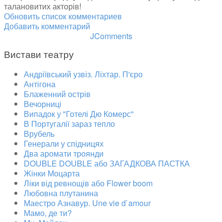
талановитих акторів!
Обновить список комментариев
Добавить комментарий
JComments
Вистави театру
Андріївський узвіз. Ліхтар. П'єро
Антігона
Блаженний острів
Вечорниці
Випадок у "Готелі Дю Комерс"
В Португалії зараз тепло
Врубель
Генерали у спідницях
Два аромати троянди
DOUBLE DOUBLE або ЗАГАДКОВА ПАСТКА
Жінки Моцарта
Ліки від ревнощів або Flower boom
Любовна плутанина
Маестро Азнавур. Une vie d`amour
Мамо, де ти?