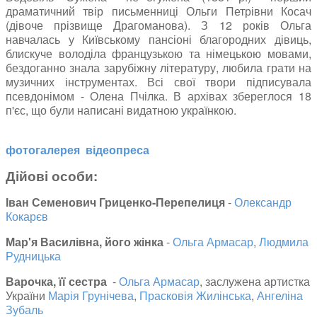
драматичний твір письменниці Ольги Петрівни Косач
(дівоче прізвище Драгоманова). З 12 років Ольга
навчалась у К
иївському пансіоні благородних дівиць,
блискуче володіла французькою та німецькою мовами,
бездоганно знала зарубіжну літературу, любила грати на
музичних інструментах. Всі свої твори підписувала
псевдонімом - Олена Пчілка. В архівах збереглося 18
п'єс, що були написані видатною українкою.
фотогалерея
відео
преса
Дійові особи:
Іван Семенович Гриценко-Перепелиця
-
Олександр
Кокарєв
Мар'я Василівна, його жінка
-
Ольга Армасар
,
Людмила
Рудницька
Варочка, її сестра
-
Ольга Армасар
, заслужена артистка
України
Марія Грунічева
,
Прасковія Жилінська
,
Ангеліна
Зубаль